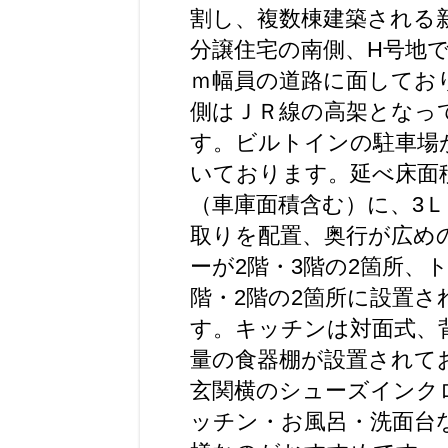
割し、複数棟建築される
分譲住宅の南側、H号地で
ｍ幅員の道路に面してお
側はＪＲ線の高架となっ
す。ビルトインの駐車場
いております。延べ床面積
（車庫面積含む）に、3
取りを配置、奥行が広め
ーが2階・3階の2箇所、
階・2階の2箇所に設置さ
す。キッチンは対面式、
量の食器棚が設置されて
玄関横のシューズインク
ッチン・お風呂・洗面台