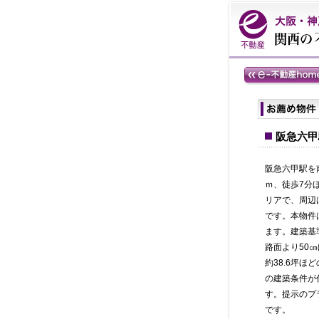
阪急六甲
阪急六甲駅を南
ｍ、徒歩7分
リアで、周辺
です。本物件は
ます。建築基
路面より50
約38.
6坪ほ
の建築条件が
す。提示のプ
です。