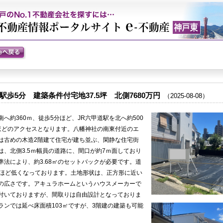
駅歩5分 建築条件付宅地37.
5坪 北側7680万円
（2025-
08-
08）
へ約360ｍ、徒歩5分ほど、JR六甲道駅を北へ約500
ほどのアクセスとなります。八幡神社の南東付近のエ
は古めの木造2階建て住宅が建ち並ぶ、閑静な住宅街
、北側3.
5ｍ幅員の道路に、間口が約7ｍ面しており
準法により、約3.
68㎡のセットバックが必要です。道
㎝ほど低くなっております。土地形状は、正方形に近い
どの広さです。アキュラホームというハウスメーカーで
付いておりますが、間取りは自由設計となっておりま
ランでは延べ床面積103㎡ですが、3階建の建築も可能