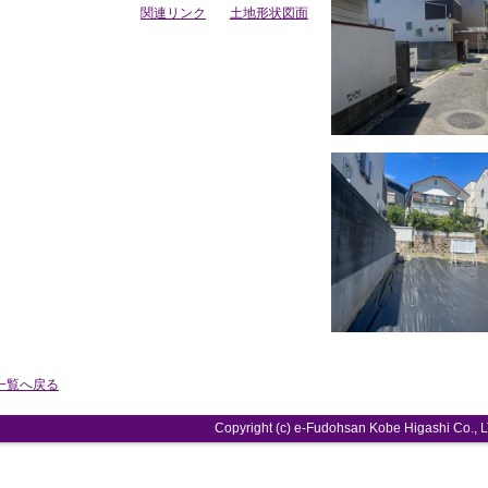
関連リンク
土地形状図面
一覧へ戻る
Copyright (
c)
e-
Fudohsan Kobe Higashi Co.
,
L